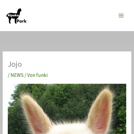
Zum
Inhalt
springen
Jojo
/
NEWS
/ Von
funki