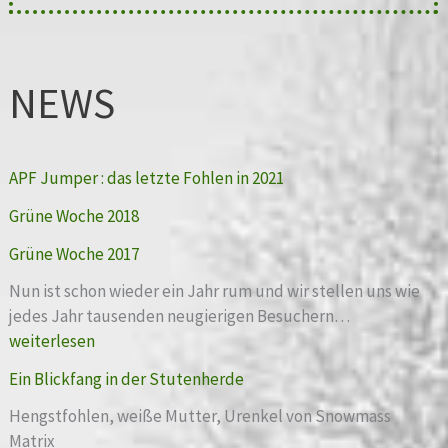
NEWS
APF Jumper : das letzte Fohlen in 2021
Grüne Woche 2018
Grüne Woche 2017
Nun ist schon wieder ein Jahr rum und wir stellen uns wie
G
jedes Jahr tausenden neugierigen Besuchern…
r
weiterlesen
ü
Ein Blickfang in der Stutenherde
n
e
Hengstfohlen, weiße Mutter, Urenkel von Snowmass
W
Matrix