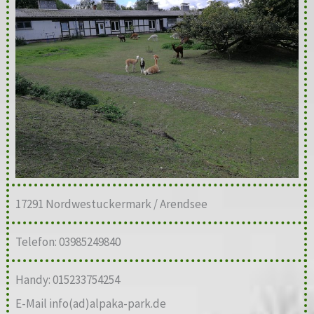
17291 Nordwestuckermark / Arendsee
Telefon: 03985249840
Handy: 015233754254
E-Mail info(ad)alpaka-park.de