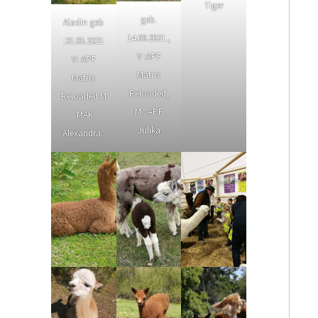
Tiger
geb.
Aladin geb
14.09.2021 ,
:31.05.2021
V :APF
V: APF
Matrix
Matrix
Reloaded,
Reloaded M
M : APF
:MAK
Julika
Alexandra::