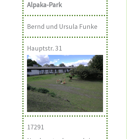
Alpaka-Park
Bernd und Ursula Funke
Hauptstr. 31
17291