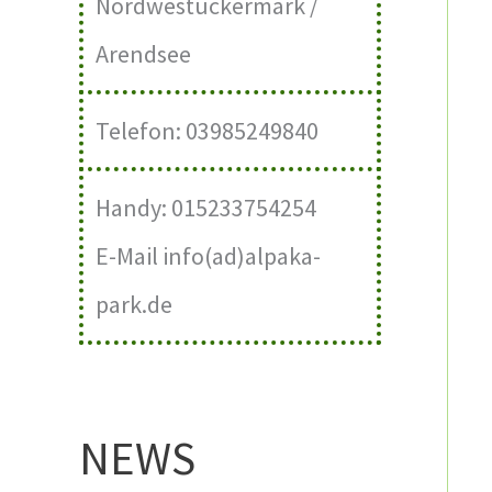
Nordwestuckermark /
Arendsee
Telefon: 03985249840
Handy: 015233754254
E-Mail info(ad)alpaka-
park.de
NEWS