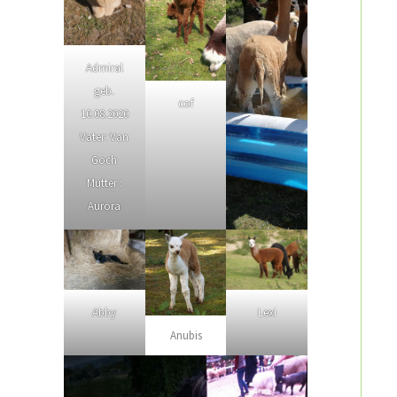
Admiral
geb.
cof
10.08.2020
Vater: Van
Goch
Mutter :
Aurora
Abby
Lexi
Anubis