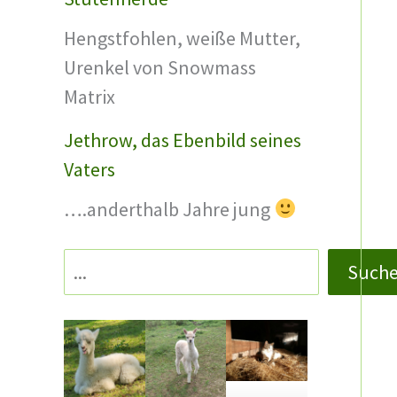
e
Hengstfohlen, weiße Mutter,
W
Urenkel von Snowmass
o
Matrix
c
h
Jethrow, das Ebenbild seines
e
Vaters
2
….anderthalb Jahre jung
0
1
Such
7