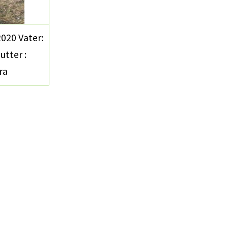
2020 Vater:
tter :
ra