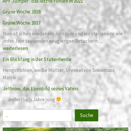
APF Jumper : das letzte Fohlen in 2021
Grüne Woche 2018
Grüne Woche 2017
Nun ist schon wieder ein Jahr rum und wir stellen uns wie
G
jedes Jahr tausenden neugierigen Besuchern…
r
weiterlesen
ü
Ein Blickfang in der Stutenherde
n
e
Hengstfohlen, weiße Mutter, Urenkel von Snowmass
W
Matrix
o
Jethrow, das Ebenbild seines Vaters
c
h
….anderthalb Jahre jung
e
2
Suche
0
1