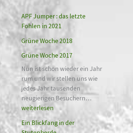
APF Jumper : das letzte
Fohlen in 2021
Grüne Woche 2018
Grüne Woche 2017
Nun ist schon wieder ein Jahr
rum und wir stellen uns wie
jedes Jahr tausenden
G
neugierigen Besuchern…
r
weiterlesen
ü
Ein Blickfang in der
n
Stutenherde