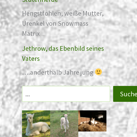
e
Hengstfohlen, weiße Mutter,
W
Urenkel von Snowmass
o
Matrix
c
h
Jethrow, das Ebenbild seines
e
Vaters
2
….anderthalb Jahre jung
0
1
Such
7