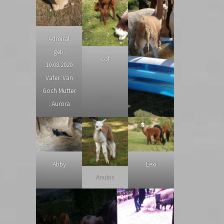
Admiral
geb.
cof
10.08.2020
Vater: Van
Goch Mutter
: Aurora
Abby
Lexi
Anubis