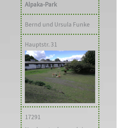
Alpaka-Park
Bernd und Ursula Funke
Hauptstr. 31
17291