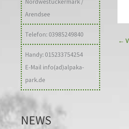
Nordwestuckermark /
Arendsee
Telefon: 03985249840
←
V
Handy: 015233754254
E-Mail info(ad)alpaka-
park.de
NEWS