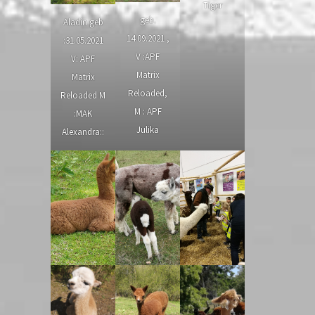
Tiger
geb.
Aladin geb
14.09.2021 ,
:31.05.2021
V :APF
V: APF
Matrix
Matrix
Reloaded,
Reloaded M
M : APF
:MAK
Julika
Alexandra::